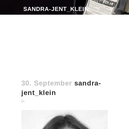
SANDRA-JENT_KLEIN
30. September
sandra-
jent_klein
in