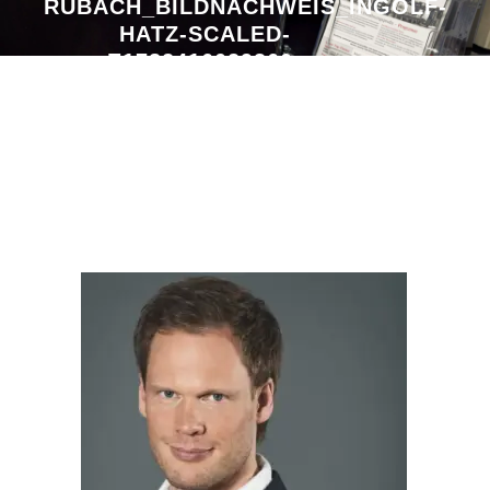
RUBACH_BILDNACHWEIS_INGOLF-
HATZ-SCALED-
E1782416029360-
700×704.JPG