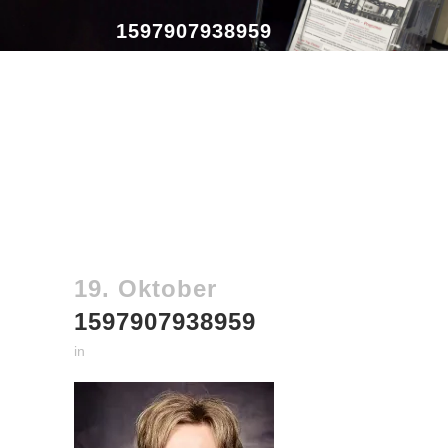
1597907938959
19. Oktober
1597907938959
in