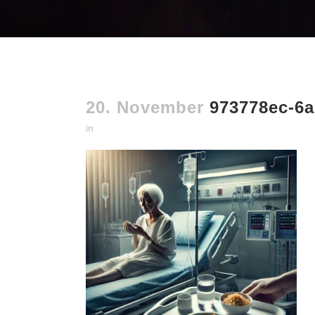
20. November
973778ec-6a
in