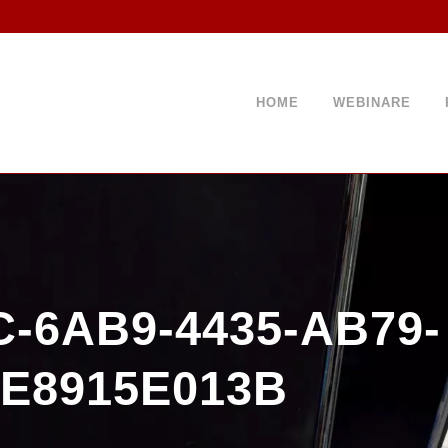
HOME
WEBINARE
C-6AB9-4435-AB79-
E8915E013B