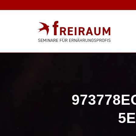
973778E
5E