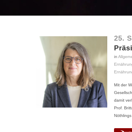
25. 
Präs
in
Allgem
Ernährun
Ernährun
Mit der W
Gesellsch
damit ver
Prof. Bri
Nöthlings 