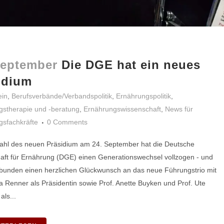
September
Die DGE hat ein neues
idium
ein
,
Berufsverbände/Verbandspolitik
,
Ernährungspolitik
,
gstherapie und -beratung
,
Ernährungswissenschaft
,
News für
gsfachkräfte
0 Comments
ahl des neuen Präsidium am 24. September hat die Deutsche
aft für Ernährung (DGE) einen Generationswechsel vollzogen - und
bunden einen herzlichen Glückwunsch an das neue Führungstrio mit
tta Renner als Präsidentin sowie Prof. Anette Buyken und Prof. Ute
als...