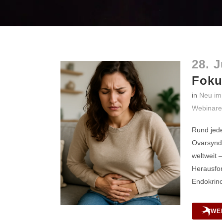
28. J
Foku
in
Neu im
Webinare
Rund jede
Ovarsynd
weltweit 
Herausfor
Endokrinol
WE