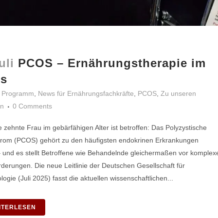
uli
PCOS – Ernährungstherapie im
s
 Programm
,
News für Ernährungsfachkräfte
,
PCOS
,
Zu unseren
n
0 Comments
 zehnte Frau im gebärfähigen Alter ist betroffen: Das Polyzystische
rom (PCOS) gehört zu den häufigsten endokrinen Erkrankungen
– und es stellt Betroffene wie Behandelnde gleichermaßen vor komplex
derungen. Die neue Leitlinie der Deutschen Gesellschaft für
ogie (Juli 2025) fasst die aktuellen wissenschaftlichen...
ITERLESEN