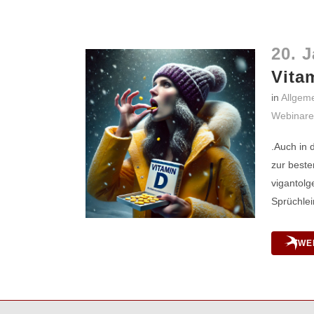
20. 
Vita
in
Allgem
Webinare
.Auch in 
zur beste
vigantolg
Sprüchlei
WE