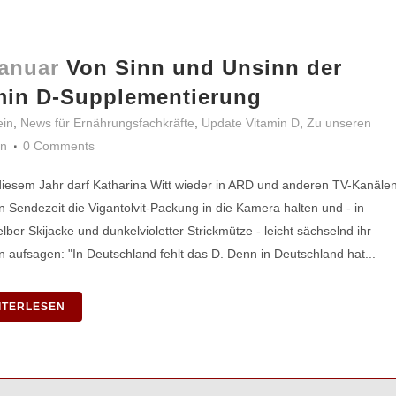
Januar
Von Sinn und Unsinn der
min D-Supplementierung
ein
,
News für Ernährungsfachkräfte
,
Update Vitamin D
,
Zu unseren
n
0 Comments
diesem Jahr darf Katharina Witt wieder in ARD und anderen TV-Kanäle
n Sendezeit die Vigantolvit-Packung in die Kamera halten und - in
elber Skijacke und dunkelvioletter Strickmütze - leicht sächselnd ihr
n aufsagen: "In Deutschland fehlt das D. Denn in Deutschland hat...
ITERLESEN