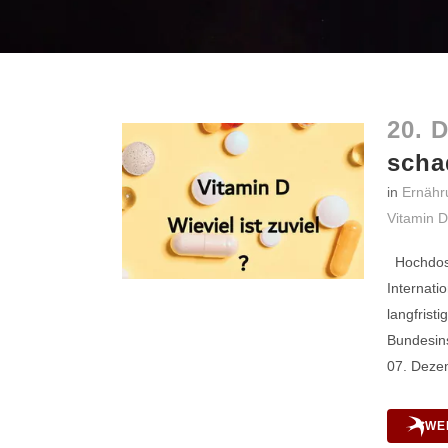
20. 
scha
in
Ernähr
Vitamin D
Hochdosi
Internati
langfrist
Bundesins
07. Dezem
WE