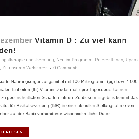
Dezember
Vitamin D : Zu viel kann
den!
ungstherapie und -beratung
,
Neu im Programm
,
ReferentInnen
,
Updat
,
Zu unseren Webinaren
0 Comments
erte Nahrungsergänzungsmittel mit 100 Mikrogramm (µg) bzw. 4.000
onalen Einheiten (IE) Vitamin D oder mehr pro Tagesdosis können
ig zu gesundheitlichen Schäden führen. Zu diesem Ergebnis kommt das
titut für Risikobewertung (BfR) in einer aktuellen Stellungnahme vom
ber auf der Basis vorhandener wissenschaftliche Daten....
ITERLESEN