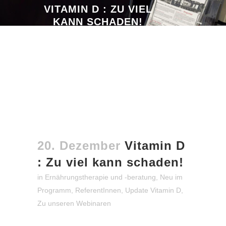
VITAMIN D : ZU VIEL
KANN SCHADEN!
20. Dezember
Vitamin D
: Zu viel kann schaden!
in
Ernährungstherapie und -beratung
,
Neu im
Programm
,
ReferentInnen
,
Update Vitamin D
,
Zu unseren Webinaren