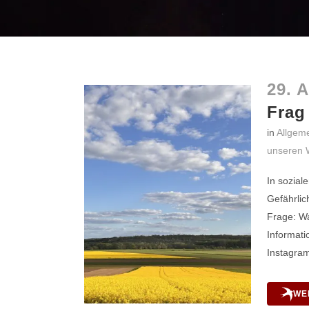
29. 
Frag
in
Allgem
unseren 
In sozial
Gefährlic
Frage: Wa
Informati
Instagram
WE