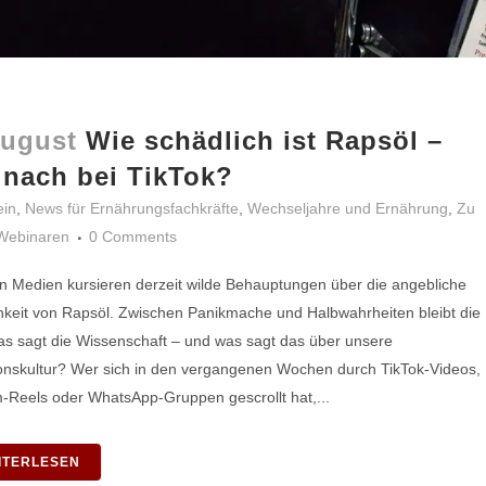
August
Wie schädlich ist Rapsöl –
 nach bei TikTok?
ein
,
News für Ernährungsfachkräfte
,
Wechseljahre und Ernährung
,
Zu
Webinaren
0 Comments
en Medien kursieren derzeit wilde Behauptungen über die angebliche
hkeit von Rapsöl. Zwischen Panikmache und Halbwahrheiten bleibt die
s sagt die Wissenschaft – und was sagt das über unsere
onskultur? Wer sich in den vergangenen Wochen durch TikTok-Videos,
-Reels oder WhatsApp-Gruppen gescrollt hat,...
ITERLESEN