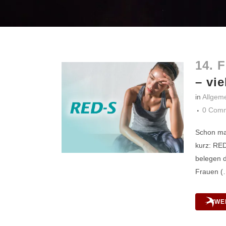
14. 
– vie
in
Allgem
0 Com
Schon mal
kurz: RED
belegen d
Frauen (…
WE