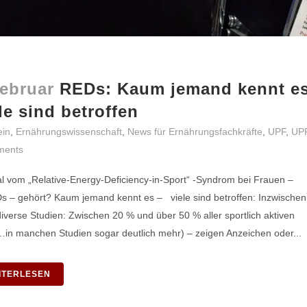
Februar
REDs: Kaum jemand kennt e
le sind betroffen
ein
,
Ernährungswissenschaft
,
News für Ernährungsfachkräfte
,
UPF
,
UP
ments
 vom „Relative-Energy-Deficiency-in-Sport“ -Syndrom bei Frauen –
s – gehört? Kaum jemand kennt es – viele sind betroffen: Inzwischen
iverse Studien: Zwischen 20 % und über 50 % aller sportlich aktiven
in manchen Studien sogar deutlich mehr) – zeigen Anzeichen oder...
ITERLESEN