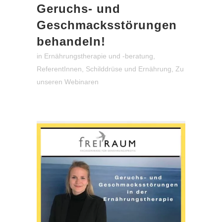
Geruchs- und
Geschmacksstörungen
behandeln!
in
Ernährungstherapie und -beratung
,
ReferentInnen
,
Schilddrüse und Ernährung
,
Zu
unseren Webinaren