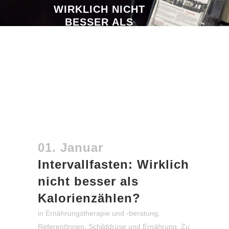
WIRKLICH NICHT
BESSER ALS
KALORIENZÄHLEN?
01. Januar
Intervallfasten: Wirklich
nicht besser als
Kalorienzählen?
in
Ernährungstherapie und -beratung
,
ReferentInnen
,
Schilddrüse und Ernährung
,
Zu