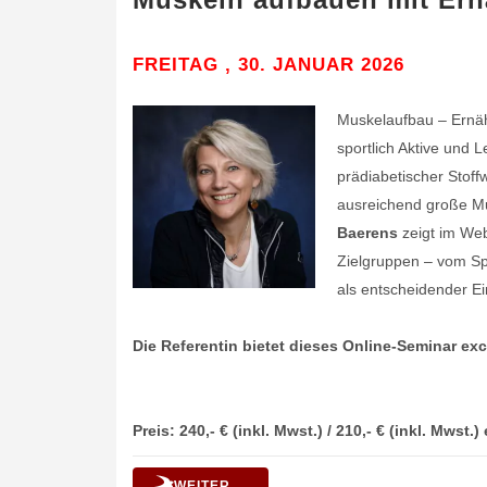
FREITAG , 30. JANUAR 2026
Muskelaufbau – Ernähr
sportlich Aktive und 
prädiabetischer Stoff
ausreichend große Mu
Baerens
zeigt im We
Zielgruppen – vom Spo
als entscheidender E
.
Die Referentin bietet dieses
Online-Seminar
exc
.
.
Preis: 240,- € (inkl. Mwst.) / 210,- € (inkl. Mws
WEITER ...