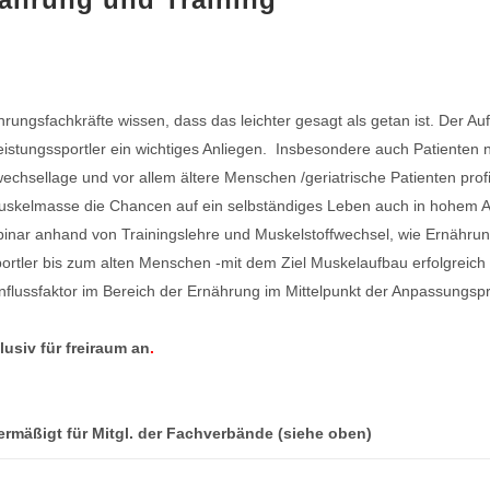
ungsfachkräfte wissen, dass das leichter gesagt als getan ist. Der Auf
Leistungssportler ein wichtiges Anliegen. Insbesondere auch Patienten 
wechsellage und vor allem ältere Menschen /geriatrische Patienten profi
skelmasse die Chancen auf ein selbständiges Leben auch in hohem A
binar anhand von Trainingslehre und Muskelstoffwechsel, wie Ernährun
rtler bis zum alten Menschen -mit dem Ziel Muskelaufbau erfolgreich 
influssfaktor im Bereich der Ernährung im Mittelpunkt der Anpassungs
lusiv
für
freiraum
an
.
t.) ermäßigt für Mitgl. der Fachverbände (siehe oben)