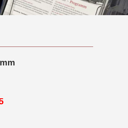
ramm
025