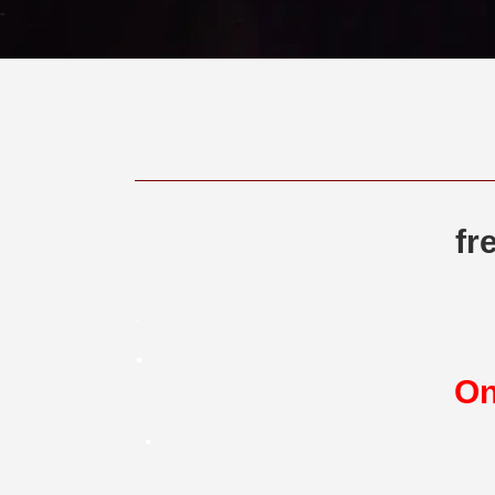
fr
.
.
On
.